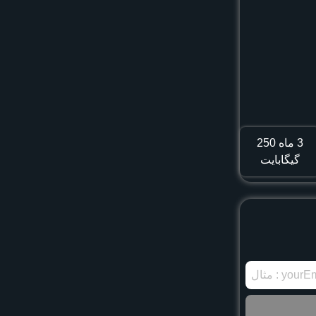
3 ماه
250
گیگابایت