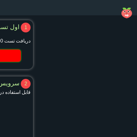
اول تست
1
دریافت تست 200 مگابایتی
سرویس VPN خود را انتخاب نم
2
قابل استفاده د