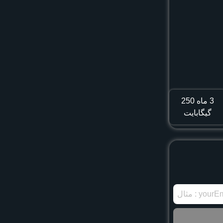
3 ماه
250
گیگابایت