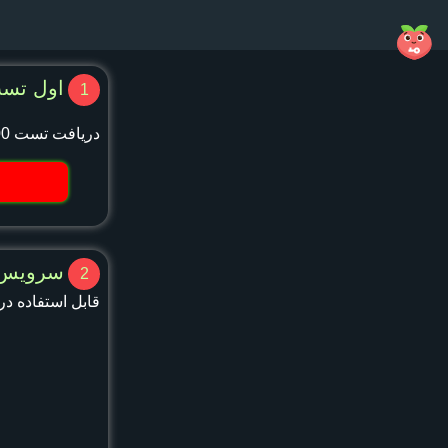
اول تست
1
دریافت تست 200 مگابایتی
سرویس VPN خود را انتخاب نم
2
قابل استفاده د